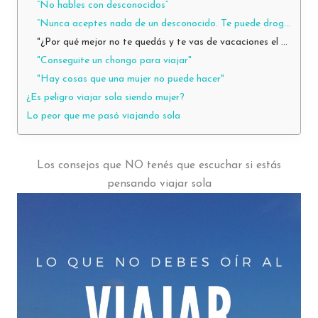
“No hables con desconocidos”
“Nunca aceptes nada de un desconocido. Te puede drogar y raptar”
"¿Por qué mejor no te quedás y te vas de vacaciones el año que viene?"
"Conseguite un chongo para viajar"
"Hay cosas que una mujer no puede hacer"
¿Es peligro viajar sola siendo mujer?
Lo peor que me pasó viajando sola
Los consejos que NO tenés que escuchar si estás
pensando viajar sola