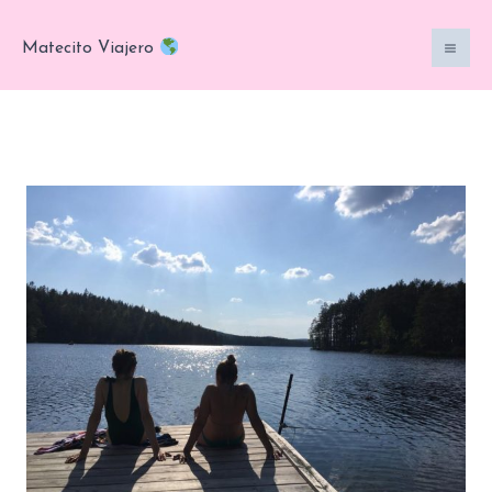
Ir
al
Matecito Viajero
contenido