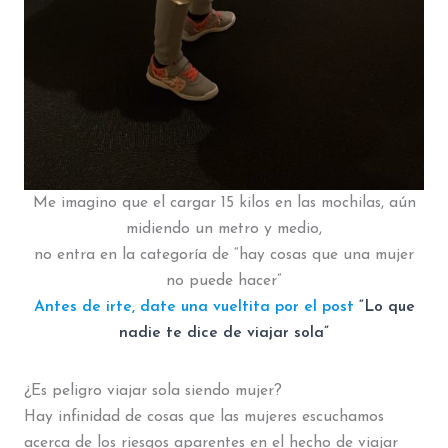
Me imagino que el cargar 15 kilos en las mochilas, aún
midiendo un metro y medio,
no entra en la categoría de “hay cosas que una mujer
no puede hacer”
Antes de irte, date una vueltita por el post
“Lo que
nadie te dice de viajar sola”
¿Es peligro viajar sola siendo mujer?
Hay infinidad de cosas que las mujeres escuchamos
acerca de los riesgos aparentes en el hecho de viajar