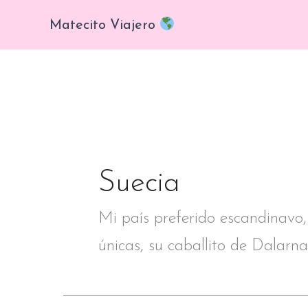
Ir
Matecito Viajero
al
contenido
Suecia
Mi país preferido escandinavo,
únicas, su caballito de Dalarna