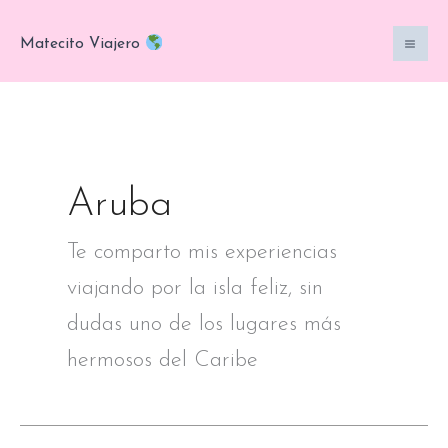
Ir
al
Matecito Viajero
contenido
Aruba
Te comparto mis experiencias
viajando por la isla feliz, sin
dudas uno de los lugares más
hermosos del Caribe