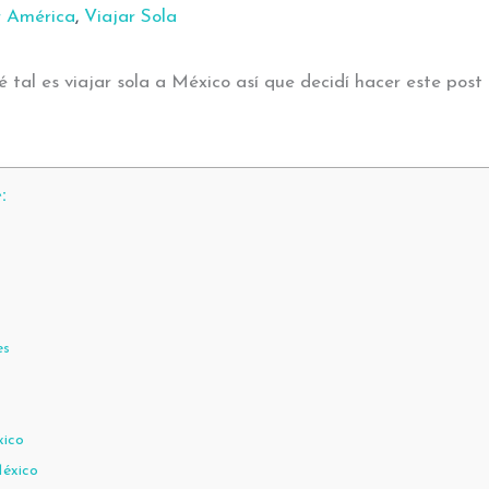
r América
,
Viajar Sola
al es viajar sola a México así que decidí hacer este post
:
es
xico
México