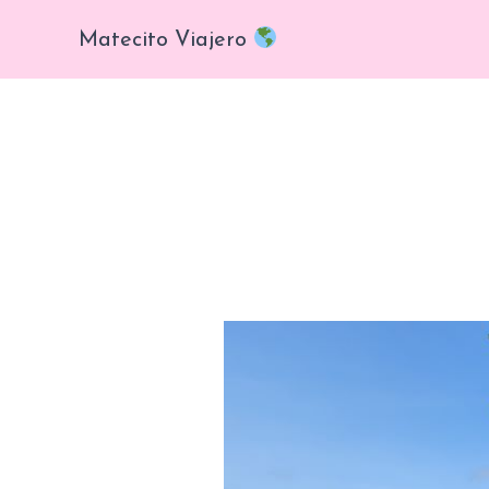
Ir
Matecito Viajero
al
contenido