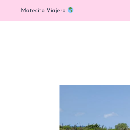
Ir
Matecito Viajero
al
contenido