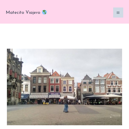
Ir
al
Matecito Viajero
contenido