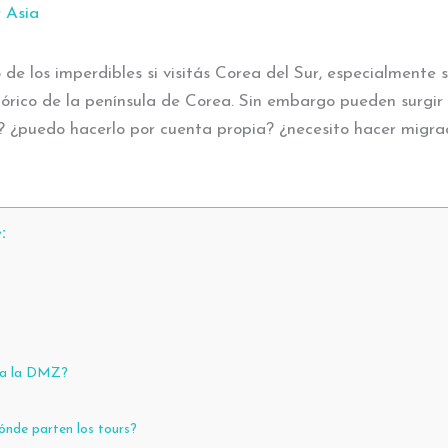
r Asia
 de los imperdibles si visitás Corea del Sur, especialmente
stórico de la península de Corea. Sin embargo pueden surgir
 ¿puedo hacerlo por cuenta propia? ¿necesito hacer migrac
:
r a la DMZ?
ónde parten los tours?