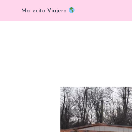
Ir
Matecito Viajero
al
contenido