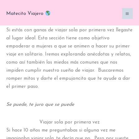
Ir
al
Matecito Viajero
contenido
Si estás con ganas de viajar sola por primera vez llegaste
al lugar ideal. Esta sección tiene como objetivo
empoderar a mujeres a que se animen a hacer su primer
viaje en solitario. Iremos explorando anécdotas y relatos,
como así también los miedos más comunes que nos
impiden cumplir nuestro sueño de viajar. Buscaremos
romper mitos y darte el empujoncito que te ayude a dar
el primer paso.
Se puede, te juro que se puede
Viajar sola por primera vez
Si hace 10 años me preguntabas si alguna vez me
imaginaba viajar sola, te decía que no. Pero por suerte,